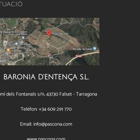
ITUACIÓ
BARONIA D'ENTENÇA S.L.
mí dels Fontanals s/n, 43730 Falset - Tarragona
Telèfon: +34 609 291 770
Email: info@pascona.com
www.pascona.com