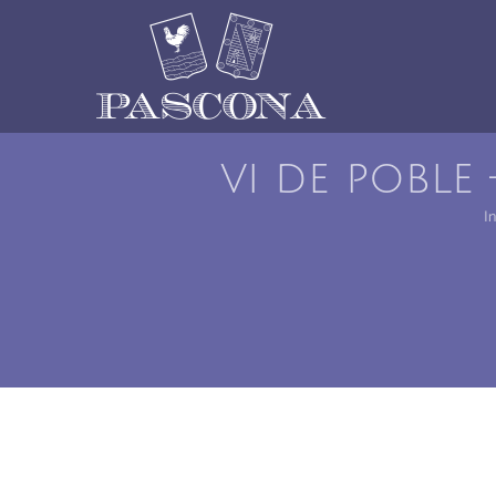
Saltar
al
contenido
vi de poble
In