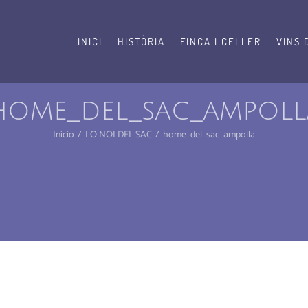
INICI
HISTÒRIA
FINCA I CELLER
VINS 
home_del_sac_ampoll
Inicio
LO NOI DEL SAC
home_del_sac_ampolla